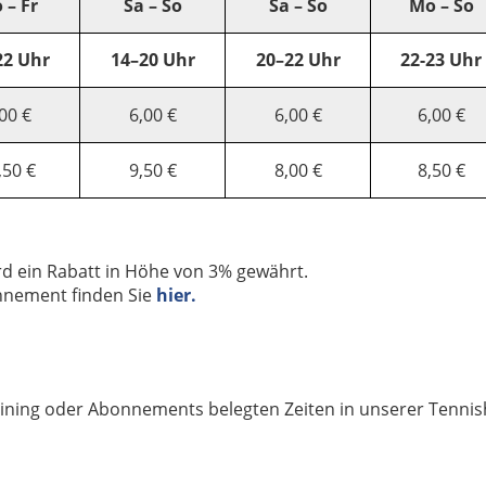
 – Fr
Sa – So
Sa – So
Mo – So
22 Uhr
14–20 Uhr
20–22 Uhr
22-23 Uhr
00 €
6,00 €
6,00 €
6,00 €
,50 €
9,50 €
8,00 €
8,50 €
d ein Rabatt in Höhe von 3% gewährt.
onnement finden Sie
hier.
aining oder Abonnements belegten Zeiten in unserer Tennish